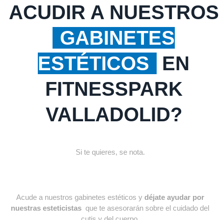
ACUDIR A NUESTROS
GABINETES
ESTÉTICOS
EN
FITNESSPARK
VALLADOLID?
Si te quieres, se nota.
Acude a nuestros gabinetes estéticos y
déjate ayudar por
nuestras esteticistas
que te asesorarán sobre el cuidado del
cutis y del cuerpo.