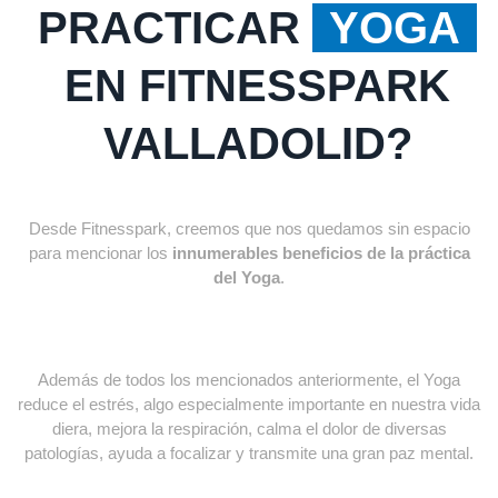
PRACTICAR
YOGA
EN FITNESSPARK
VALLADOLID?
Desde Fitnesspark, creemos que nos quedamos sin espacio
para mencionar los
innumerables beneficios de la práctica
del Yoga
.
Además de todos los mencionados anteriormente, el Yoga
reduce el estrés, algo especialmente importante en nuestra vida
diera, mejora la respiración, calma el dolor de diversas
patologías, ayuda a focalizar y transmite una gran paz mental.