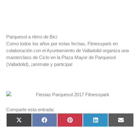
Parquesol a ritmo de Bici
Como todos los años por estas fechas, Fitnesspark en
colaboración con el Ayuntamiento de Valladolid organiza una
masterclass de Ciclo en la Plaza Mayor de Parquesol
(Valladolid), ¡anímate y participa!
Comparte esta entrada:
Compartir
Compartir
Compartir
Compartir
Compart
X
Facebook
Pinterest
LinkedIn
Email
en
en
en
en
en
(Twitter)