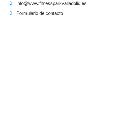
info@www.fitnessparkvalladolid.es
Formulario de contacto
PIDE CITA EN NUESTRO CENTRO
FISIOTERAPIA
FIT CLASES PRESENCIALES
CLASES ONLINE
PIDE CITA 983 445 412