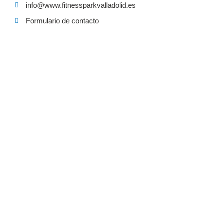
info@www.fitnessparkvalladolid.es
Formulario de contacto
PIDE CITA EN NUESTRO CENTRO
FISIOTERAPIA
FIT CLASES PRESENCIALES
CLASES ONLINE
PIDE CITA 983 445 412