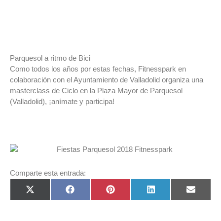
Parquesol a ritmo de Bici
Como todos los años por estas fechas, Fitnesspark en
colaboración con el Ayuntamiento de Valladolid organiza una
masterclass de Ciclo en la Plaza Mayor de Parquesol
(Valladolid), ¡anímate y participa!
Comparte esta entrada:
Compartir
Compartir
Compartir
Compartir
Compart
X
Facebook
Pinterest
LinkedIn
Email
en
en
en
en
en
(Twitter)