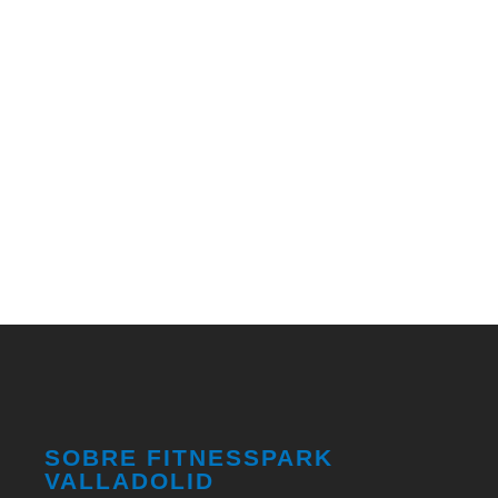
FISIOTERAPIA
FIT CLASES PRESENCIALES
CLASES ONLINE
PIDE CITA 983 445 412
SOBRE FITNESSPARK
VALLADOLID